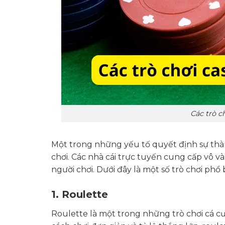
Các trò c
Một trong những yếu tố quyết định sự thàn
chơi. Các nhà cái trực tuyến cung cấp vô và
người chơi. Dưới đây là một số trò chơi phổ
1. Roulette
Roulette là một trong những trò chơi cá cượ