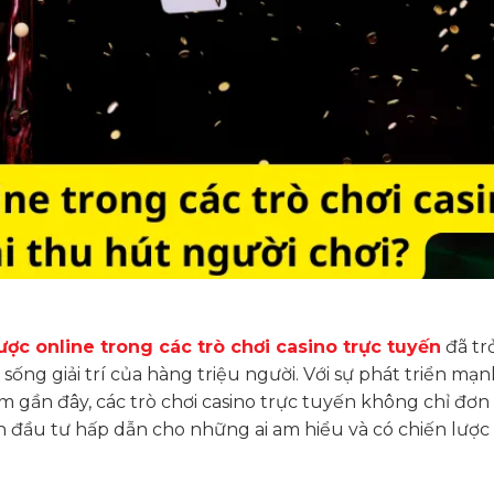
ược online trong các trò chơi casino trực tuyến
đã tr
ống giải trí của hàng triệu người. Với sự phát triển mạ
 gần đây, các trò chơi casino trực tuyến không chỉ đơn
nh đầu tư hấp dẫn cho những ai am hiểu và có chiến lược