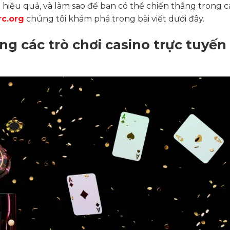
 hiệu quả, và làm sao để bạn có thể chiến thắng trong c
rc.org
chúng tôi khám phá trong bài viết dưới đây.
ng các trò chơi casino trực tuyến 