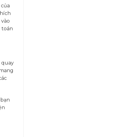
 của
thích
 vào
h toán
n quay
s mang
các
 bạn
ện