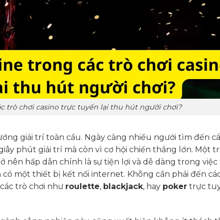
c trò chơi casino trực tuyến lại thu hút người chơi?
ớng giải trí toàn cầu. Ngày càng nhiều người tìm đến cá
iây phút giải trí mà còn vì cơ hội chiến thắng lớn. Một t
ở nên hấp dẫn chính là sự tiện lợi và dễ dàng trong việ
ần có một thiết bị kết nối internet. Không cần phải đến cá
 các trò chơi như
roulette
,
blackjack
, hay
poker
trực tu