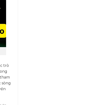
c trò
rong
c tham
c sòng
yến