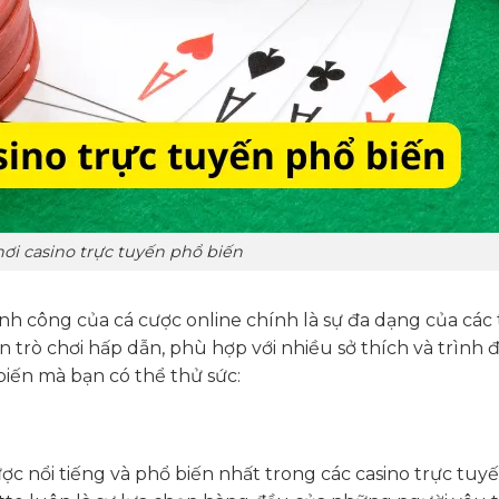
hơi casino trực tuyến phổ biến
h công của cá cược online chính là sự đa dạng của các 
n trò chơi hấp dẫn, phù hợp với nhiều sở thích và trình 
 biến mà bạn có thể thử sức:
c nổi tiếng và phổ biến nhất trong các casino trực tuyế