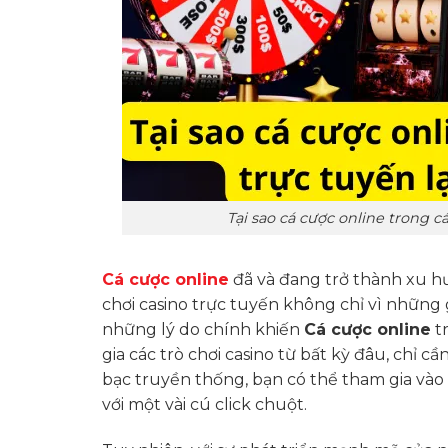
Tại sao cá cược online trong cá
Cá cược online
đã và đang trở thành xu hư
chơi casino trực tuyến không chỉ vì những g
những lý do chính khiến
Cá cược online
tr
gia các trò chơi casino từ bất kỳ đâu, chỉ c
bạc truyền thống, bạn có thể tham gia vào
với một vài cú click chuột.