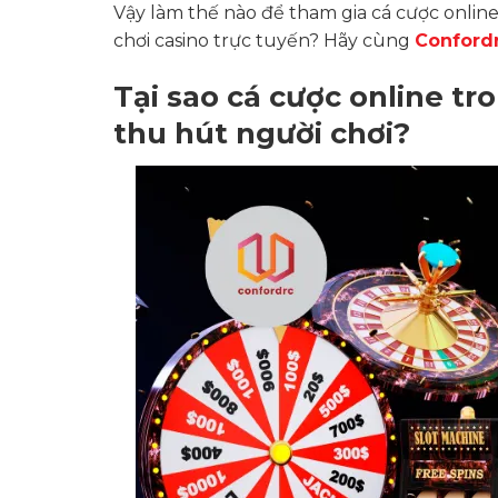
Vậy làm thế nào để tham gia cá cược online
chơi casino trực tuyến? Hãy cùng
Conford
Tại sao cá cược online tro
thu hút người chơi?