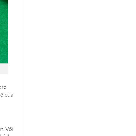
trò
độ của
n. Với