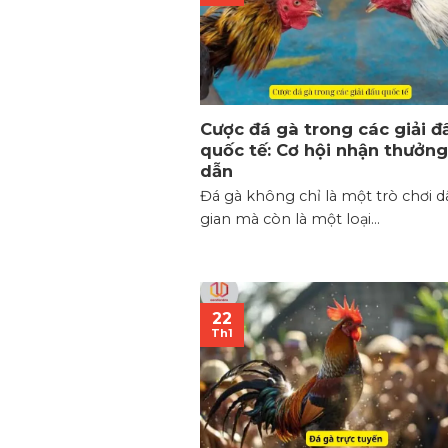
Cược đá gà trong các giải đ
quốc tế: Cơ hội nhận thưởng
dẫn
Đá gà không chỉ là một trò chơi d
gian mà còn là một loại...
22
Th1