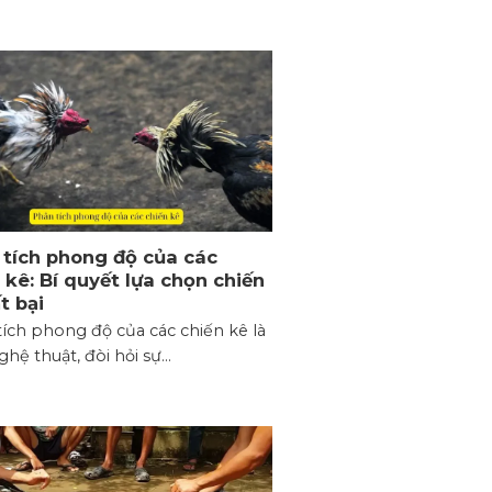
 tích phong độ của các
 kê: Bí quyết lựa chọn chiến
t bại
ích phong độ của các chiến kê là
hệ thuật, đòi hỏi sự...