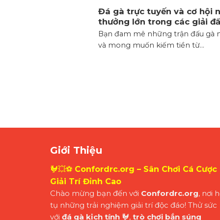
Đá gà trực tuyến và cơ hội 
thưởng lớn trong các giải đ
Bạn đam mê những trận đấu gà n
và mong muốn kiếm tiền từ...
Giới Thiệu
🐓💥⚽
Confordrc.org
– Sân Chơi Cá Cược
Giải Trí Đỉnh Cao
Chào mừng bạn đến với
Confordrc.org
, nơi h
tụ những trải nghiệm giải trí độc đáo! Thử sức
với
đá gà
kịch tính
🐓,
trò chơi
bắn súng