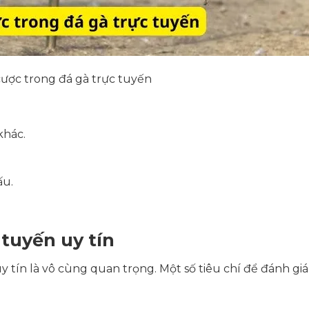
 cược trong đá gà trực tuyến
khác.
ấu.
tuyến uy tín
y tín là vô cùng quan trọng. Một số tiêu chí để đánh gi