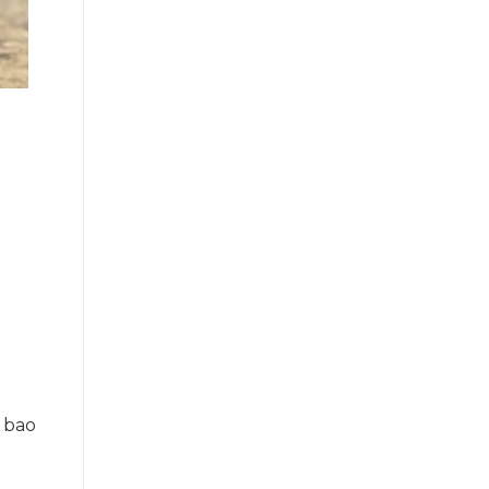
á bao