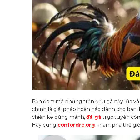
Bạn đam mê những trận đấu gà nảy lửa và
chính là giải pháp hoàn hảo dành cho bạn
chiến kê dũng mãnh,
đá gà
trực tuyến còn 
Hãy cùng
confordrc.org
khám phá thế giới