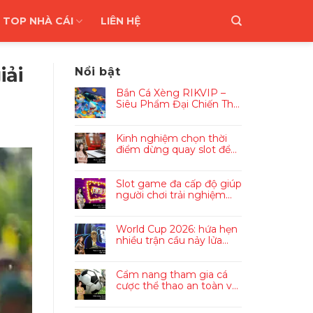
TOP NHÀ CÁI
LIÊN HỆ
iải
Nổi bật
Bắn Cá Xèng RIKVIP –
Siêu Phẩm Đại Chiến Thái
Bình Dương
Kinh nghiệm chọn thời
điểm dừng quay slot để
giữ lợi nhuận
Slot game đa cấp độ giúp
người chơi trải nghiệm
dài lâu hơn
World Cup 2026: hứa hẹn
nhiều trận cầu nảy lửa
hấp dẫn
Cẩm nang tham gia cá
cược thể thao an toàn và
hiệu quả