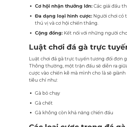
Cơ hội nhận thưởng lớn:
Các giải đấu t
Đa dạng loại hình cược:
Người chơi có 
thú vị và cơ hội chiến thắng.
Cộng đồng:
Kết nối với những người chơ
Luật chơi đá gà trực tuyế
Luật chơi đá gà trực tuyến tương đối đơn g
Thông thường, một trận đấu sẽ diễn ra giữa 
cược vào chiến kê mà mình cho là sẽ giành
tiêu chí như:
Gà bỏ chạy
Gà chết
Gà không còn khả năng chiến đấu
Các loại cược trong đá gà