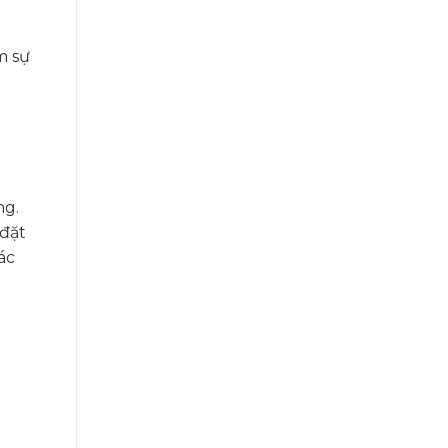
m sự
ng.
 đặt
ác