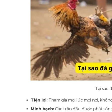
Tại sao 
Tiện lợi:
Tham gia mọi lúc mọi nơi, không 
Minh bạch:
Các trận đấu được phát sóng