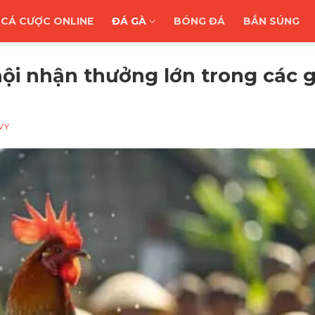
CÁ CƯỢC ONLINE
ĐÁ GÀ
BÓNG ĐÁ
BẮN SÚNG
hội nhận thưởng lớn trong các g
VY