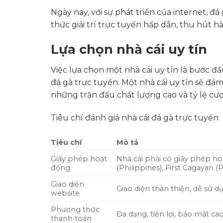
Ngày nay, với sự phát triển của internet, đ
thức giải trí trực tuyến hấp dẫn, thu hút hà
Lựa chọn nhà cái uy tín
Việc lựa chọn một nhà cái uy tín là bước đ
đá gà trực tuyến. Một nhà cái uy tín sẽ đả
những trận đấu chất lượng cao và tỷ lệ cư
Tiêu chí đánh giá nhà cái đá gà trực tuyến
Tiêu chí
Mô tả
Giấy phép hoạt
Nhà cái phải có giấy phép h
động
(Philippines), First Cagayan (P
Giao diện
Giao diện thân thiện, dễ sử d
website
Phương thức
Đa dạng, tiện lợi, bảo mật cao,
thanh toán