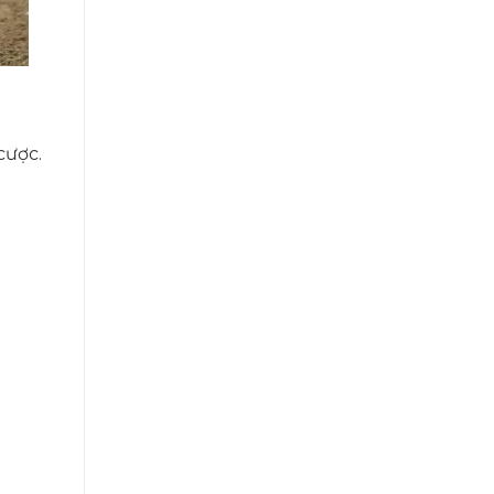
cược.