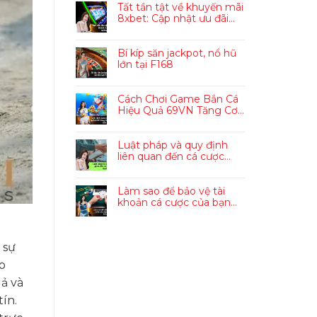
Tất tần tật về khuyến mãi
8xbet: Cập nhật ưu đãi
khủng nhất tuần.
Bí kíp săn jackpot, nổ hũ
lớn tại F168
Cách Chơi Game Bắn Cá
Hiệu Quả 69VN Tăng Cơ
Hội Thắng Lớn
Luật pháp và quy định
liên quan đến cá cược
trực tuyến
Làm sao để bảo vệ tài
khoản cá cược của bạn
khỏi các rủi ro bảo mật?
 sự
o
ả và
ín.