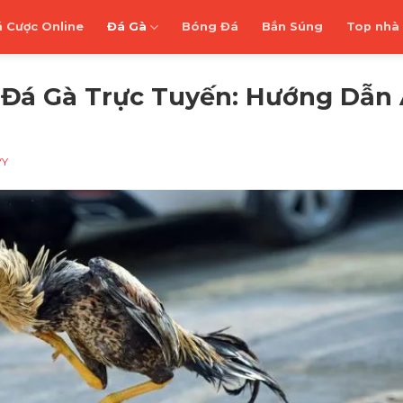
 Cược Online
Đá Gà
Bóng Đá
Bắn Súng
Top nhà 
 Đá Gà Trực Tuyến: Hướng Dẫn 
VY