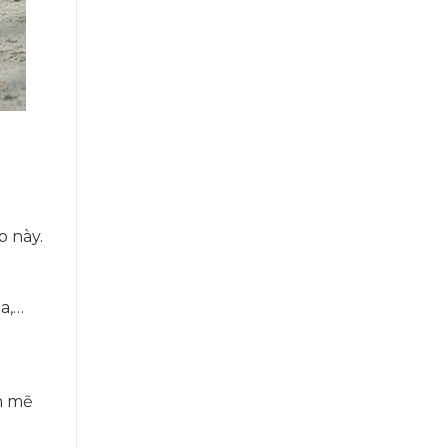
o này.
a,…
h mẽ