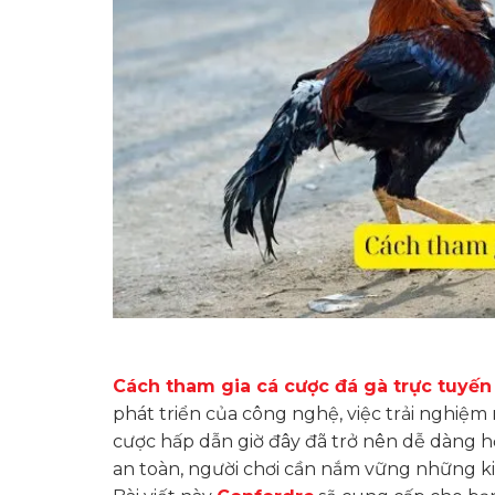
Cách tham gia cá cược đá gà trực tuyến
phát triển của công nghệ, việc trải nghiệ
cược hấp dẫn giờ đây đã trở nên dễ dàng h
an toàn, người chơi cần nắm vững những ki