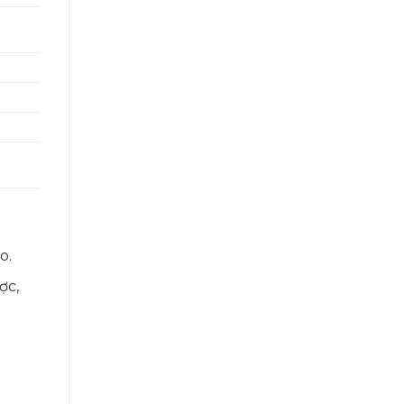
o.
ợc,