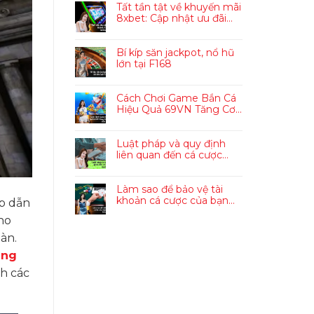
Tất tần tật về khuyến mãi
8xbet: Cập nhật ưu đãi
khủng nhất tuần.
Bí kíp săn jackpot, nổ hũ
lớn tại F168
Cách Chơi Game Bắn Cá
Hiệu Quả 69VN Tăng Cơ
Hội Thắng Lớn
Luật pháp và quy định
liên quan đến cá cược
trực tuyến
Làm sao để bảo vệ tài
khoản cá cược của bạn
ấp dẫn
khỏi các rủi ro bảo mật?
ho
oàn.
ảng
h các