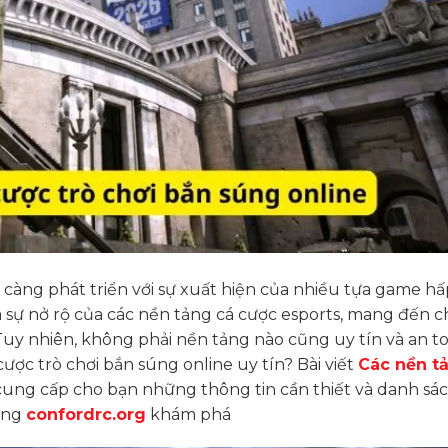
càng phát triển với sự xuất hiện của nhiều tựa game h
 sự nở rộ của các nền tảng cá cược esports, mang đến c
n. Tuy nhiên, không phải nền tảng nào cũng uy tín và an t
ược trò chơi bắn súng online uy tín? Bài viết
Các nền t
cung cấp cho bạn những thông tin cần thiết và danh sác
cùng
confordrc.org
khám phá