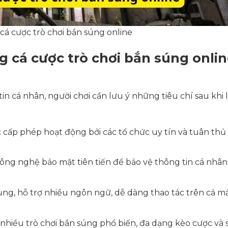
cá cược trò chơi bắn súng online
g cá cược trò chơi bắn súng onli
in cá nhân, người chơi cần lưu ý những tiêu chí sau khi 
cấp phép hoạt động bởi các tổ chức uy tín và tuân thủ 
ng nghệ bảo mật tiên tiến để bảo vệ thông tin cá nhân 
ụng, hỗ trợ nhiều ngôn ngữ, dễ dàng thao tác trên cả m
hiều trò chơi bắn súng phổ biến, đa dạng kèo cược và 