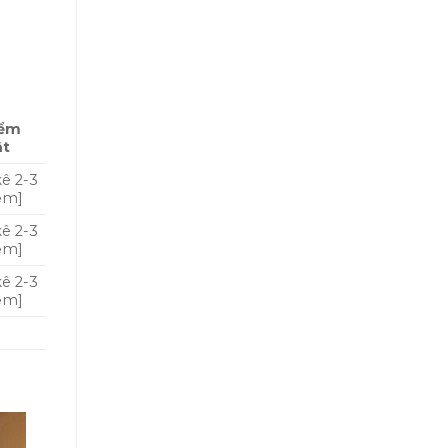
iểm
ật
kê 2-3
ểm]
kê 2-3
ểm]
kê 2-3
ểm]