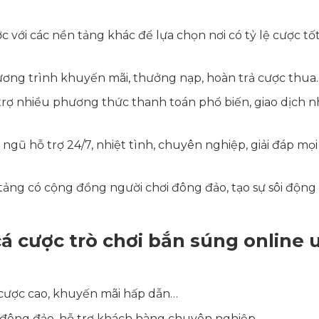
c với các nền tảng khác để lựa chọn nơi có tỷ lệ cược tố
ơng trình khuyến mãi, thưởng nạp, hoàn trả cược thua
rợ nhiều phương thức thanh toán phổ biến, giao dịch 
 ngũ hỗ trợ 24/7, nhiệt tình, chuyên nghiệp, giải đáp mọi
ảng có cộng đồng người chơi đông đảo, tạo sự sôi động 
á cược trò chơi bắn súng online 
ệ cược cao, khuyến mãi hấp dẫn…
 đông đảo, hỗ trợ khách hàng chuyên nghiệp…