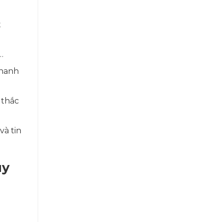
t
…
nhanh
 thắc
và tin
uy