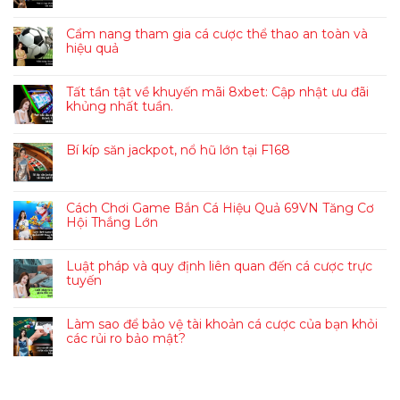
Cẩm nang tham gia cá cược thể thao an toàn và
hiệu quả
Tất tần tật về khuyến mãi 8xbet: Cập nhật ưu đãi
khủng nhất tuần.
Bí kíp săn jackpot, nổ hũ lớn tại F168
Cách Chơi Game Bắn Cá Hiệu Quả 69VN Tăng Cơ
Hội Thắng Lớn
Luật pháp và quy định liên quan đến cá cược trực
tuyến
Làm sao để bảo vệ tài khoản cá cược của bạn khỏi
các rủi ro bảo mật?