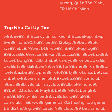
Vương, Quận Tân Bình ,
TP Hồ Chí Minh
Top Nhà Cái Uy Tín:
w88
,
ee88
,
nhà cái uy tín
,
soi kèo nhà cái
,
rikvip
,
rikvip
,
five88
,
nohu90
,
tk88
,
ibet68
,
12play
,
789bet
,
99ok
,
sv388
,
abc8
,
78win
,
bk8
,
ww88
,
hb88
,
okvip
,
pg88
,
888b
,
s666
,
69vn
,
xin88
,
win79
,
xocdia88
,
188bet
,
sv388
,
kubet
,
bong88
,
123b
,
thabet
,
c54
,
yo88
,
onbet
,
ok365
,
ok365
,
fa88
,
da88
,
win79
,
vn88
,
fun88
,
me88
,
km1888b
,
ibet68
,
azbet88
,
typhu88
,
loto188
,
bj88
,
okchoi
,
betvisa
,
onbet
,
sv88
,
winvn
,
hello88
,
8kbet
,
az888
,
zomclub
,
i9bet
,
888b
,
v8club
,
mayclub
,
88clb
,
ok9
,
nohu90
,
88bet
,
123b
,
luck8
,
May88
,
bet88
,
99ok
,
bong88
,
mu88
,
Bk8
,
win55
,
bet88
,
sv66
,
lucky88
,
uk88
,
zomclub
,
f168
,
ww88
,
game bài đổi thưởng
,
top game
bài đổi thưởng
,
w88
,
tài xỉu
,
789 club
,
789 bet
,
sanclub