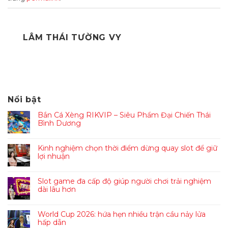
LÂM THÁI TƯỜNG VY
Nổi bật
Bắn Cá Xèng RIKVIP – Siêu Phẩm Đại Chiến Thái
Bình Dương
Kinh nghiệm chọn thời điểm dừng quay slot để giữ
lợi nhuận
Slot game đa cấp độ giúp người chơi trải nghiệm
dài lâu hơn
World Cup 2026: hứa hẹn nhiều trận cầu nảy lửa
hấp dẫn