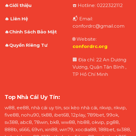
🔥
Giới thiệu
☎️ Hotline: 0222322112
🔥
Liên Hệ
📬 Email:
confordrc@gmail.com
🔥
Chính Sách Bảo Mật
🌐 Website:
🔥
Quyền Riêng Tư
confordrc.org
🏢 Địa chỉ: 22 An Dương
Vương, Quận Tân Bình ,
TP Hồ Chí Minh
Top Nhà Cái Uy Tín:
w88
,
ee88
,
nhà cái uy tín
,
soi kèo nhà cái
,
rikvip
,
rikvip
,
five88
,
nohu90
,
tk88
,
ibet68
,
12play
,
789bet
,
99ok
,
sv388
,
abc8
,
78win
,
bk8
,
ww88
,
hb88
,
okvip
,
pg88
,
888b
,
s666
,
69vn
,
xin88
,
win79
,
xocdia88
,
188bet
,
sv388
,