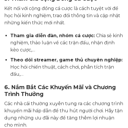
Kết nối với cộng đồng cá cược là cách tuyệt vời để
học hỏi kinh nghiệm, trao đổi thông tin và cập nhật
những kiến thức mới nhất.
Tham gia diễn đàn, nhóm cá cược:
Chia sẻ kinh
nghiệm, thảo luận về các trận đấu, nhận định
kèo cược,…
Theo dõi streamer, game thủ chuyên nghiệp:
Học hỏi chiến thuật, cách chơi, phân tích trận
đấu,…
6. Nắm Bắt Các Khuyến Mãi và Chương
Trình Thưởng
Các nhà cái thường xuyên tung ra các chương trình
khuyến mãi hấp dẫn để thu hút người chơi. Hãy tận
dụng những ưu đãi này để tăng thêm lợi nhuận
cho mình.