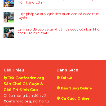
Hội Thắng Lớn
Luật pháp và quy định liên quan đến cá cược trực
tuyến
Làm sao để bảo vệ tài khoản cá cược của bạn khỏi
các rủi ro bảo mật?
Giới Thiệu
Danh Sách
🛑
Đá Gà
🐓💥⚽
Confordrc.org
–
Sân Chơi Cá Cược &
🛑
Bắn Súng Online
Giải Trí Đỉnh Cao
Chào mừng bạn đến với
🛑
Cá Cược Online
Confordrc.org
, nơi hội tụ