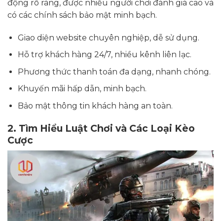
động rõ ràng, được nhiều người chơi đánh giá cao và
có các chính sách bảo mật minh bạch.
Giao diện website chuyên nghiệp, dễ sử dụng.
Hỗ trợ khách hàng 24/7, nhiều kênh liên lạc.
Phương thức thanh toán đa dạng, nhanh chóng.
Khuyến mãi hấp dẫn, minh bạch.
Bảo mật thông tin khách hàng an toàn.
2. Tìm Hiểu Luật Chơi và Các Loại Kèo
Cược