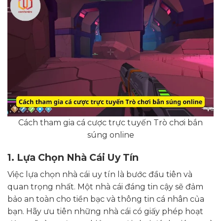
Cách tham gia cá cược trực tuyến Trò chơi bắn
súng online
1. Lựa Chọn Nhà Cái Uy Tín
Việc lựa chọn nhà cái uy tín là bước đầu tiên và
quan trọng nhất. Một nhà cái đáng tin cậy sẽ đảm
bảo an toàn cho tiền bạc và thông tin cá nhân của
bạn. Hãy ưu tiên những nhà cái có giấy phép hoạt