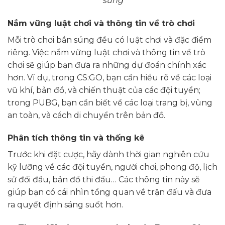
súng
Nắm vững luật chơi và thông tin về trò chơi
Mỗi trò chơi bắn súng đều có luật chơi và đặc điểm
riêng. Việc nắm vững luật chơi và thông tin về trò
chơi sẽ giúp bạn đưa ra những dự đoán chính xác
hơn. Ví dụ, trong CS:GO, bạn cần hiểu rõ về các loại
vũ khí, bản đồ, và chiến thuật của các đội tuyển;
trong PUBG, bạn cần biết về các loại trang bị, vùng
an toàn, và cách di chuyển trên bản đồ.
Phân tích thông tin và thống kê
Trước khi đặt cược, hãy dành thời gian nghiên cứu
kỹ lưỡng về các đội tuyển, người chơi, phong độ, lịch
sử đối đầu, bản đồ thi đấu… Các thông tin này sẽ
giúp bạn có cái nhìn tổng quan về trận đấu và đưa
ra quyết định sáng suốt hơn.