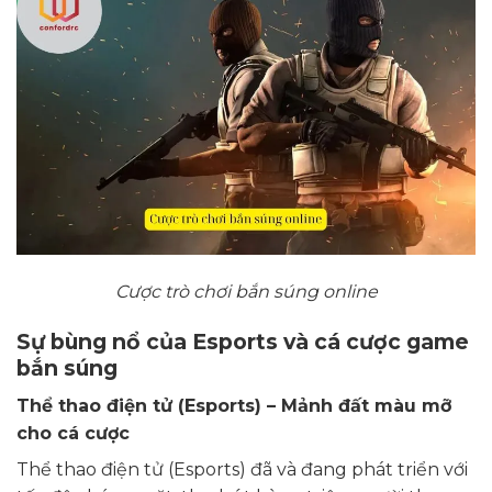
Cược trò chơi bắn súng online
Sự bùng nổ của Esports và cá cược game
bắn súng
Thể thao điện tử (Esports) – Mảnh đất màu mỡ
cho cá cược
Thể thao điện tử (Esports) đã và đang phát triển với