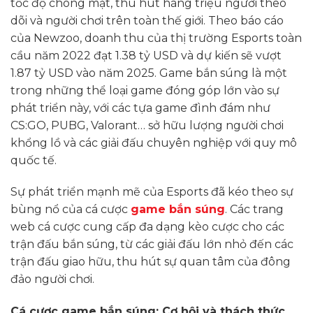
tốc độ chóng mặt, thu hút hàng triệu người theo
dõi và người chơi trên toàn thế giới. Theo báo cáo
của Newzoo, doanh thu của thị trường Esports toàn
cầu năm 2022 đạt 1.38 tỷ USD và dự kiến sẽ vượt
1.87 tỷ USD vào năm 2025. Game bắn súng là một
trong những thể loại game đóng góp lớn vào sự
phát triển này, với các tựa game đình đám như
CS:GO, PUBG, Valorant… sở hữu lượng người chơi
khổng lồ và các giải đấu chuyên nghiệp với quy mô
quốc tế.
Sự phát triển mạnh mẽ của Esports đã kéo theo sự
bùng nổ của cá cược
game bắn súng
. Các trang
web cá cược cung cấp đa dạng kèo cược cho các
trận đấu bắn súng, từ các giải đấu lớn nhỏ đến các
trận đấu giao hữu, thu hút sự quan tâm của đông
đảo người chơi.
Cá cược game bắn súng: Cơ hội và thách thức