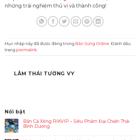
những trải nghiệm thú vị và thành công!
Mục nhập này đã được đăng trong
Bắn Súng Online
. Đánh dấu
trang
permalink
.
LÂM THÁI TƯỜNG VY
Nổi bật
Bắn Cá Xèng RIKVIP – Siêu Phẩm Đại Chiến Thái
Bình Dương