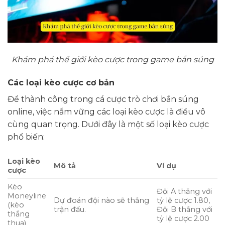
Khám phá thế giới kèo cược trong game bắn súng
Các loại kèo cược cơ bản
Để thành công trong cá cược trò chơi bắn súng
online, việc nắm vững các loại kèo cược là điều vô
cùng quan trọng. Dưới đây là một số loại kèo cược
phổ biến:
Loại kèo
Mô tả
Ví dụ
cược
Kèo
Đội A thắng với
Moneyline
Dự đoán đội nào sẽ thắng
tỷ lệ cược 1.80,
(kèo
trận đấu.
Đội B thắng với
thắng
tỷ lệ cược 2.00
thua)