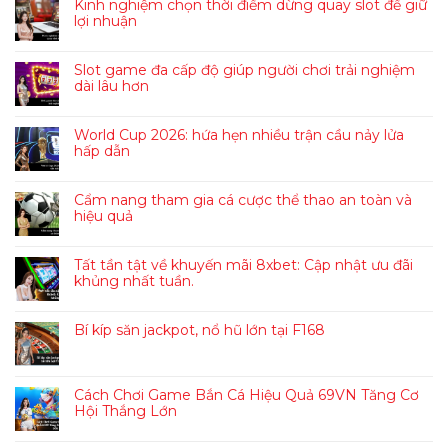
Kinh nghiệm chọn thời điểm dừng quay slot để giữ
lợi nhuận
Slot game đa cấp độ giúp người chơi trải nghiệm
dài lâu hơn
World Cup 2026: hứa hẹn nhiều trận cầu nảy lửa
hấp dẫn
Cẩm nang tham gia cá cược thể thao an toàn và
hiệu quả
Tất tần tật về khuyến mãi 8xbet: Cập nhật ưu đãi
khủng nhất tuần.
Bí kíp săn jackpot, nổ hũ lớn tại F168
Cách Chơi Game Bắn Cá Hiệu Quả 69VN Tăng Cơ
Hội Thắng Lớn