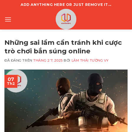
Chuyển
ADD ANYTHING HERE OR JUST REMOVE IT...
đến
nội
dung
Những sai lầm cần tránh khi cược
trò chơi bắn súng online
ĐÃ ĐĂNG TRÊN
THÁNG 2 7, 2025
BỞI
LÂM THÁI TƯỜNG VY
07
Th2