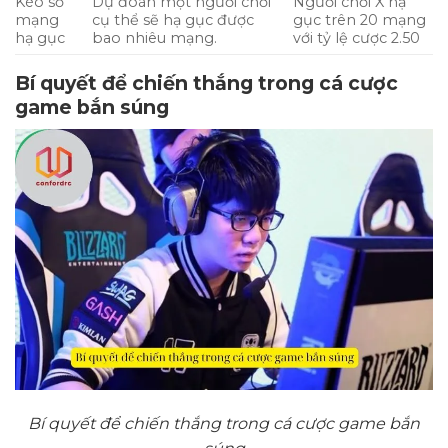
Kèo số
Dự đoán một người chơi
Người chơi X hạ
mạng
cụ thể sẽ hạ gục được
gục trên 20 mạng
hạ gục
bao nhiêu mạng.
với tỷ lệ cược 2.50
Bí quyết để chiến thắng trong cá cược
game bắn súng
Bí quyết để chiến thắng trong cá cược game bắn